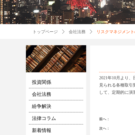
トップページ
ꄲ
会社法務
ꄲ
リスクマネジメント
2021年10月
投資関係
見られる各種取引
して、定期的に演
会社法務
紛争解決
法律コラム
前へ：
次へ：
新着情報